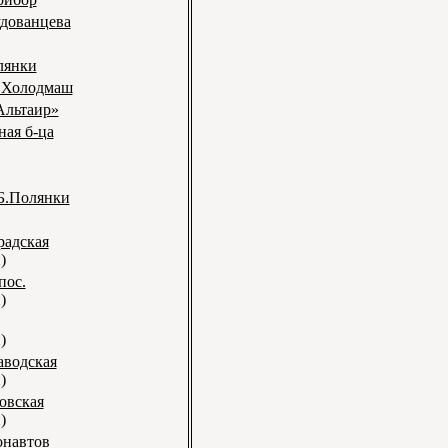
удованцева
лянки
- Холодмаш
Альтаир»
ная б-ца
 Б.Полянки
радская
)
пос.
)
)
аводская
)
овская
)
онавтов