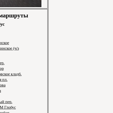
 маршруты
ус
нское
инское (ч/з
ер.
ор
вское кладб.
я пл.
ова
а
ый пер.
ГМ Глобус
рибор