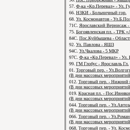
57.
Ф-ка «Кр.Перевал» - Ул. Г
66.
НЗКИ - Больничный гор.
68.
Ул. Космонавтов - Ул.Б.По
71С.
Ярославский Вернисаж 
75.
Богоявленская пл. - ТРК «
84С.
Пос.Куйбышева - Област
92.
Ул. Павлова - ЯШЗ
94С.
Ул.Чкалова - 5 МКР
97С.
Ф-ка «Кр.Перевал» - Ул.
99.
ГМ Глобус - Ярославль Гл.
01.
Торговый пер. - Ул.Волгог
(В дни массовых мероприятий
012.
Торговый пер. - Нижний 
(В дни массовых мероприятий
019.
Красная пл. - Пос.Ивняки
(В дни массовых мероприятий
044.
Торговый пер. - Ул.Автоз
(В дни массовых мероприятий
066.
Торговый пер. - Ул.Роман
(В дни массовых мероприятий
068.
Торговый пер. - Ул. Косм