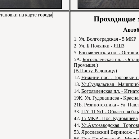
Проходящие
Автоб
1.
Ул. Волгоградская - 5 МКР
2.
Ул. Б.Полянки - ЯШЗ
5.
Богоявленская пл. - Осташи
5А.
Богоявленская пл. - Осташ
Промышл.)
(В Пасху, Радоницу)
12.
Нижний пос. - Торговый п
13.
Ул.Суздальская - Машприб
14.
Богоявленская пл. - Игнато
19К.
Ул. Гудованцева - Красна
21Б.
Резинотехника - Ул. Павл
33.
ПАТП №1 - Областная б-ц
42.
15 МКР - Пос. Куйбышева
44.
Ул.Автозаводская - Торгов
53.
Ярославский Вернисаж - 
56.
Пос. Прибрежный - Машп