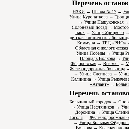
Перечень останов
НЗКИ
→
Школа № 17
→
Ул
Улица Куропаткова
→
Троицк
→
Улица Пашуковская
Яблоневый посад
→
Мостоо
парк
→
Улица Урицкого
детская клиническая больниц
Коммуна
→
ТРЦ «РИО»
Областная онкологическая
Улица Победы
→
Улица Р
Площадь Волкова
→
Ули
Фёдоровская
→
Выемка
→
М
Железнодорожная больница
→
Улица Слепнёва
→
Улиц
Калинина
→
Улица Рыкачёв
«Атлант»
→
Больн
Перечень останово
Больничный городок
→
Спор
→
Улица Нефтяников
→
Ули
Доронина
→
Улица Слепн
Гоголя
→
Железнодорожная б
→
Улица Большая Фёдоровс
Волкова
→
Красная площа