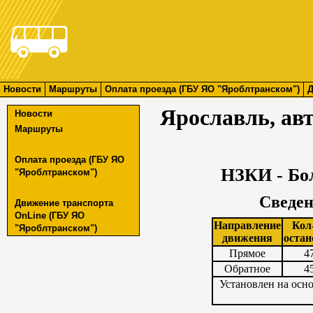
Новости
Маршруты
Оплата проезда (ГБУ ЯО "Яроблтранском")
Д
Ярославль, ав
Новости
Маршруты
Оплата проезда (ГБУ ЯО
НЗКИ - Бо
"Яроблтранском")
Сведен
Движение транспорта
OnLine (ГБУ ЯО
Направление
Кол
"Яроблтранском")
движения
остан
Прямое
4
Обратное
4
Установлен на осн