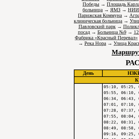
Победы
→
Площадь Карл
больница
→
ЯМЗ
→
НИИ
Парижская Коммуна
→
Агр
клиническая больница
→
Ули
Павловский парк
→
Полик
посад
→
Больница №9
→
12
Фабрика «Красный Перевал»
→
Река Нора
→
Улица Крас
Маршрут
РА
День
НЗК
К
05:10, 05:25, 
05:55, 06:10, 
06:34, 06:43, 
07:01, 07:10, 
07:28, 07:37, 
07:55, 08:04, 
08:22, 08:31, 
08:49, 08:58, 
09:16, 09:25, 