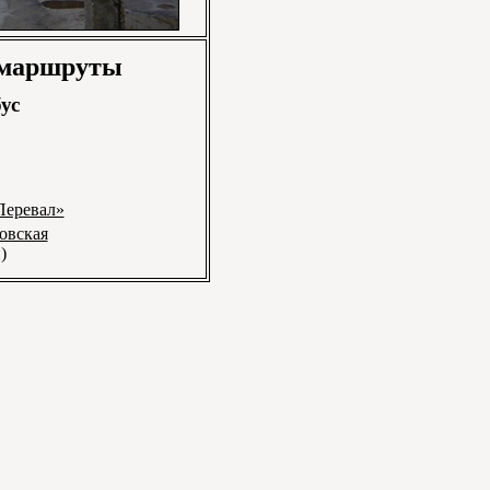
 маршруты
ус
Перевал»
овская
)