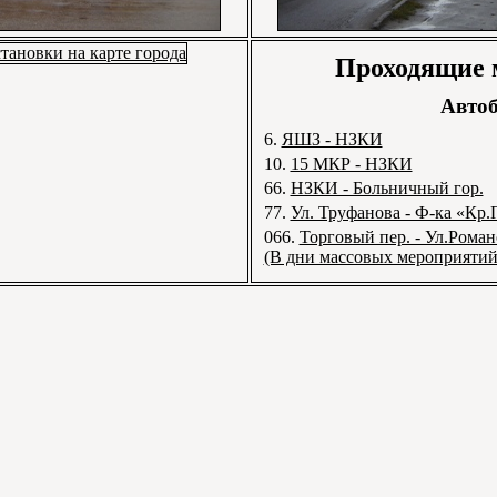
Проходящие
Автоб
6.
ЯШЗ - НЗКИ
10.
15 МКР - НЗКИ
66.
НЗКИ - Больничный гор.
77.
Ул. Труфанова - Ф-ка «Кр.
066.
Торговый пер. - Ул.Роман
(В дни массовых мероприятий