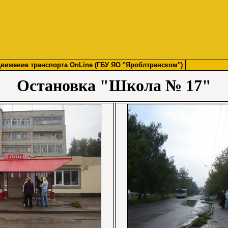
вижение транспорта OnLine (ГБУ ЯО "Яроблтранском")
Остановка "Школа № 17"