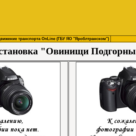
вижение транспорта OnLine (ГБУ ЯО "Яроблтранском")
становка "Овинищи Подгорны