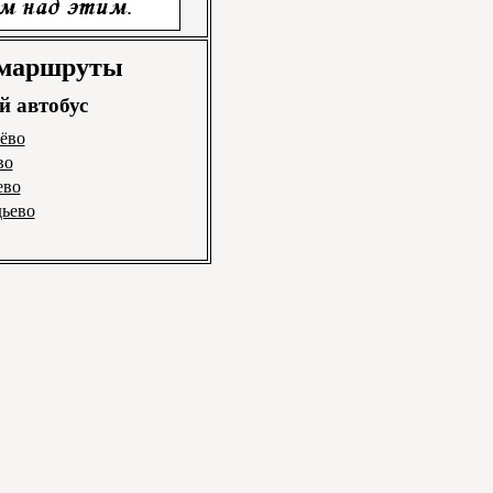
 маршруты
 автобус
лёво
во
ево
дьево