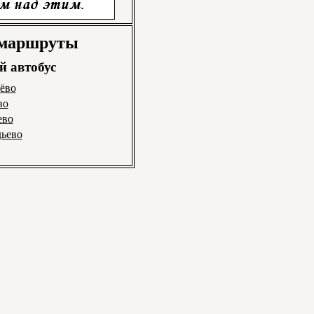
 маршруты
 автобус
лёво
во
ево
дьево