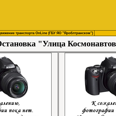
вижение транспорта OnLine (ГБУ ЯО "Яроблтранском")
становка "Улица Космонавто