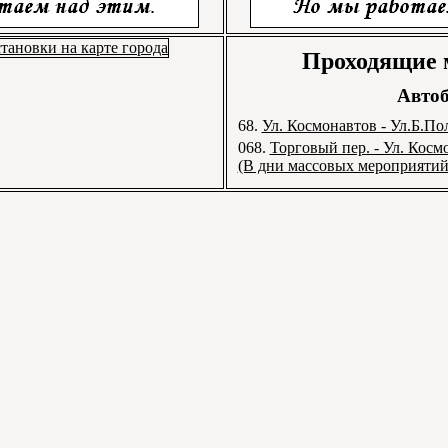
Проходящие
Автоб
68.
Ул. Космонавтов - Ул.Б.По
068.
Торговый пер. - Ул. Косм
(В дни массовых мероприятий