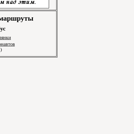
 маршруты
ус
лянки
онавтов
)