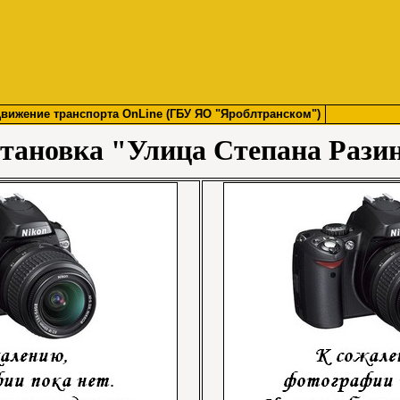
вижение транспорта OnLine (ГБУ ЯО "Яроблтранском")
тановка "Улица Степана Рази