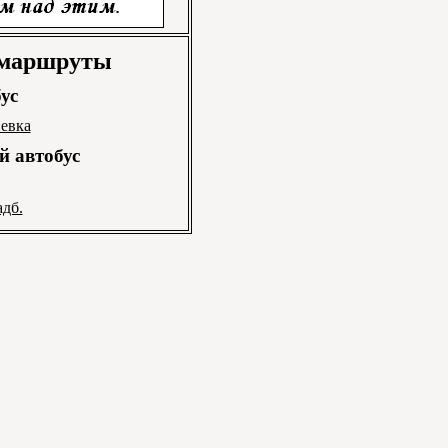
 маршруты
ус
евка
 автобус
адб.