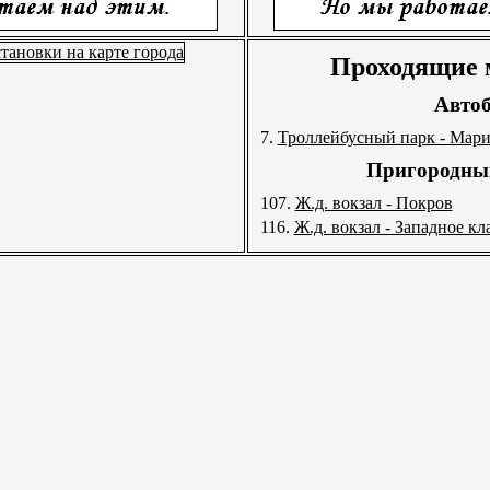
Проходящие
Автоб
7.
Троллейбусный парк - Мари
Пригородный
107.
Ж.д. вокзал - Покров
116.
Ж.д. вокзал - Западное кл