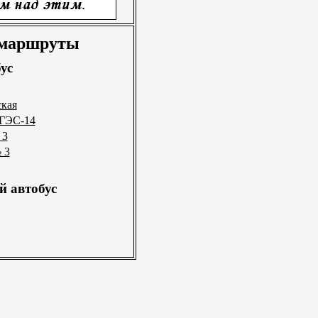
 маршруты
ус
ская
 ГЭС-14
 3
 3
 автобус