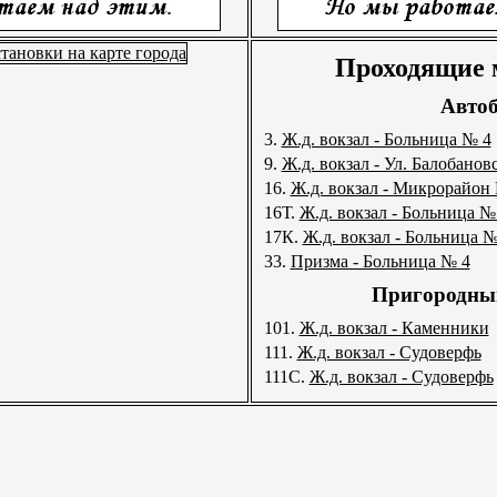
Проходящие
Автоб
3.
Ж.д. вокзал - Больница № 4
9.
Ж.д. вокзал - Ул. Балобанов
16.
Ж.д. вокзал - Микрорайон
16Т.
Ж.д. вокзал - Больница №
17К.
Ж.д. вокзал - Больница №
33.
Призма - Больница № 4
Пригородный
101.
Ж.д. вокзал - Каменники
111.
Ж.д. вокзал - Судоверфь
111С.
Ж.д. вокзал - Судоверфь