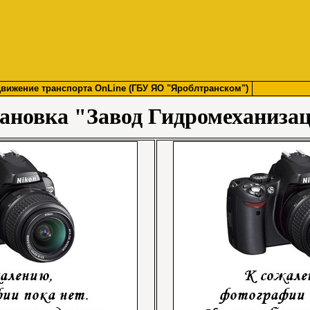
вижение транспорта OnLine (ГБУ ЯО "Яроблтранском")
ановка "Завод Гидромеханиза