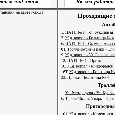
Проходящие
Автоб
1.
ПАТП № 1 - Ул. Буксирная
3.
Ж.д. вокзал - Больница № 4
6.
ПАТП № 1 - Скоморохова г
8Т.
Троллейбусный парк - Сли
9.
Ж.д. вокзал - Ул. Балобанов
12.
ПАТП № 1 - Призма
16.
Ж.д. вокзал - Микрорайон
16Т.
Ж.д. вокзал - Больница №
33.
Призма - Больница № 4
Тролле
1.
Ул. Расторгуева - Ул. Куйб
6.
Троллейбусный парк - Приз
Пригородный
101.
Ж.д. вокзал - Каменники