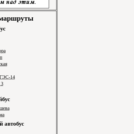
 маршруты
ус
ора
п
ская
 ГЭС-14
 3
йбус
ышева
ма
 автобус