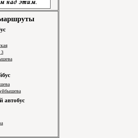
 маршруты
ус
ская
 3
бышева
йбус
ышева
Куйбышева
 автобус
ва