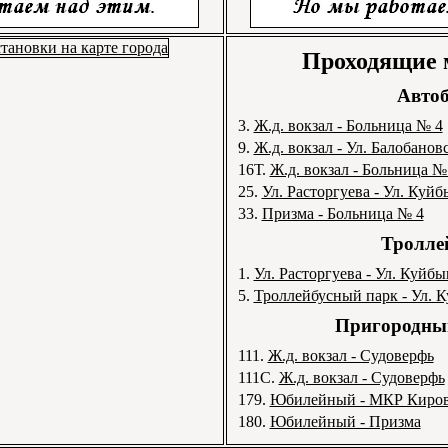
Проходящие
Автоб
3.
Ж.д. вокзал - Больница № 4
9.
Ж.д. вокзал - Ул. Балобанов
16Т.
Ж.д. вокзал - Больница №
25.
Ул. Расторгуева - Ул. Куй
33.
Призма - Больница № 4
Тролле
1.
Ул. Расторгуева - Ул. Куйб
5.
Троллейбусный парк - Ул. 
Пригородный
111.
Ж.д. вокзал - Судоверфь
111С.
Ж.д. вокзал - Судоверфь
179.
Юбилейный - МКР Киро
180.
Юбилейный - Призма