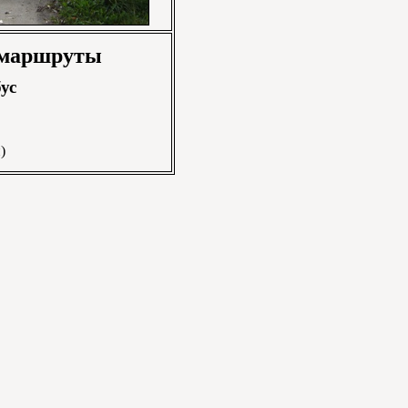
 маршруты
ус
)