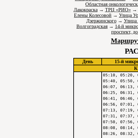
Областная онкологическ
Лакокраска
→
ТРЦ «РИО»
Елены Колесовой
→
Улица У
Дзержинского
→
Улица
Волгоградская
→
14-й микр
проспект, до
Маршрут
РА
День
15-й микр
К
05:10, 05:20, 
05:40, 05:50, 
06:07, 06:13, 
06:25, 06:31, 
06:41, 06:46, 
06:56, 07:01, 
07:13, 07:19, 
07:31, 07:37, 
07:50, 07:56, 
08:08, 08:14, 
08:26, 08:32, 