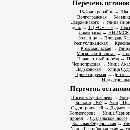
Перечень останов
15-й микрорайон
→
Шко
Волгоградская
→
6-й мик
Дзержинского
→
Улица Пион
депо
→
ТЦ «Омега»
→
Торг
Лакокраска
→
НИИМСК
больница
→
Площадь Кар
Республиканская
→
Красна
Комсомольская
→
Улица
Московский вокзал
→
Про
Парашютный проезд
→
Т
Чернопрудная
→
Улица Ака
Дядьковская
→
Улица Суд
Проектируемая
→
Детская
Индустриальн
Перечень останово
Посёлок Куйбышева
→
Улиц
Больница №2
→
Улица Пр
Судостроителей
→
Дядьковс
Колмогорова
→
Улица Черноп
проезд
→
Суздальское шоссе
Большая Фёдоровская
→
Ули
Улица Республиканская
→
Ул