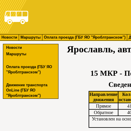
Новости
Маршруты
Оплата проезда (ГБУ ЯО "Яроблтранском")
Д
Ярославль, ав
Новости
Маршруты
Оплата проезда (ГБУ ЯО
15 МКР - 
"Яроблтранском")
Сведен
Движение транспорта
OnLine (ГБУ ЯО
Направление
Кол
"Яроблтранском")
движения
остан
Прямое
4
Обратное
4
Установлен на осн