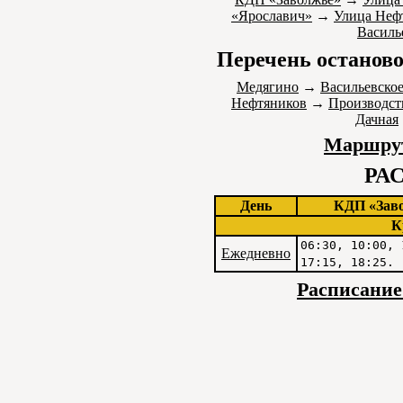
«Ярославич»
→
Улица Неф
Василь
Перечень останово
Медягино
→
Васильевско
Нефтяников
→
Производст
Дачная
Маршрут
РА
День
КДП «Зав
К
06:30, 10:00, 
Ежедневно
17:15, 18:25.
Расписание 