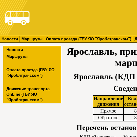
Новости
Маршруты
Оплата проезда (ГБУ ЯО "Яроблтранском")
Д
Ярославль, пр
Новости
Маршруты
марш
Оплата проезда (ГБУ ЯО
Ярославль (КДП 
"Яроблтранском")
Сведен
Движение транспорта
OnLine (ГБУ ЯО
Направление
Кол
"Яроблтранском")
движения
остан
Прямое
8
Обратное
8
Перечень останов
КДП «Заволжье»
→
Улица