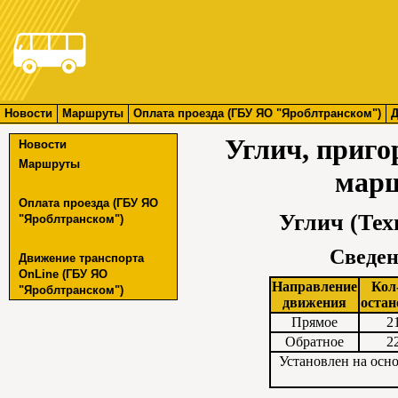
Новости
Маршруты
Оплата проезда (ГБУ ЯО "Яроблтранском")
Д
Углич, приг
Новости
Маршруты
марш
Оплата проезда (ГБУ ЯО
Углич (Тех
"Яроблтранском")
Сведен
Движение транспорта
OnLine (ГБУ ЯО
Направление
Кол
"Яроблтранском")
движения
остан
Прямое
2
Обратное
2
Установлен на осн