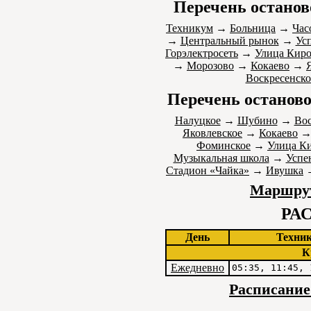
Перечень останов
Техникум
→
Больница
→
Час
→
Центральный рынок
→
Ус
Горэлектросеть
→
Улица Киро
→
Морозово
→
Кокаево
→
Воскресенско
Перечень останово
Налуцкое
→
Шубино
→
Вос
Яковлевское
→
Кокаево
Фоминское
→
Улица К
Музыкальная школа
→
Успе
Стадион «Чайка»
→
Ивушка
Маршрут
РА
День
Техни
К
Ежедневно
05:35, 11:45, 
Расписание 