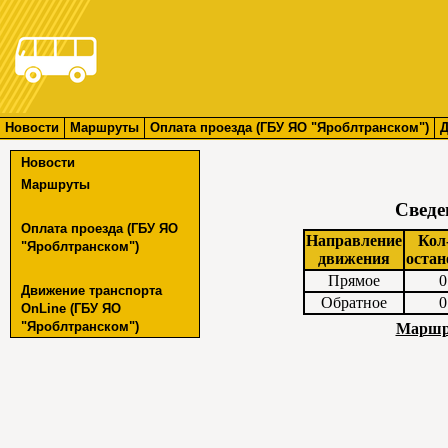
Новости
Маршруты
Оплата проезда (ГБУ ЯО "Яроблтранском")
Д
Новости
Маршруты
Сведе
Оплата проезда (ГБУ ЯО
Направление
Кол
"Яроблтранском")
движения
остан
Прямое
0
Движение транспорта
Обратное
0
OnLine (ГБУ ЯО
"Яроблтранском")
Маршру