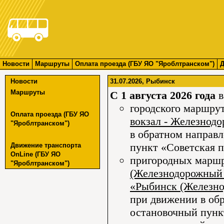
Новости
Маршруты
Оплата проезда (ГБУ ЯО "Яроблтранском")
Д
Новости
31.07.2026, Рыбинск
Маршруты
С 1 августа 2026 года
в
городского маршру
Оплата проезда (ГБУ ЯО
вокзал - Железнод
"Яроблтранском")
в обратном направ
пункт «Советская 
Движение транспорта
OnLine (ГБУ ЯО
пригородных марш
"Яроблтранском")
(Железнодорожный 
«Рыбинск (Железно
при движении в об
остановочный пунк